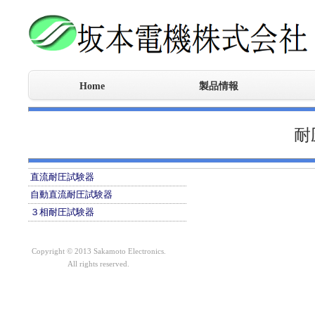
Home
製品情報
フィルムコンデンサ
高周波オイルコンデンサ
CR複合部品
サージ防護デバイス
CRVスナバ
高出力電源装置
耐圧検査機
イオナイザー
モーターブレーキ電源
MotoCarrou
特殊
機械
制御
エポ
開発
耐
直流耐圧試験器
自動直流耐圧試験器
３相耐圧試験器
Copyright © 2013 Sakamoto Electronics.
All rights reserved.