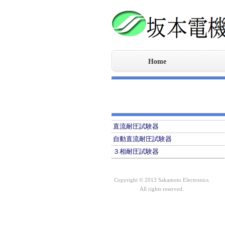
Home
フィ
高周
CR
サー
CRV
高出
耐圧
イオ
モー
MotoC
直流耐圧試験器
自動直流耐圧試験器
３相耐圧試験器
Copyright © 2013 Sakamoto Electronics.
All rights reserved.