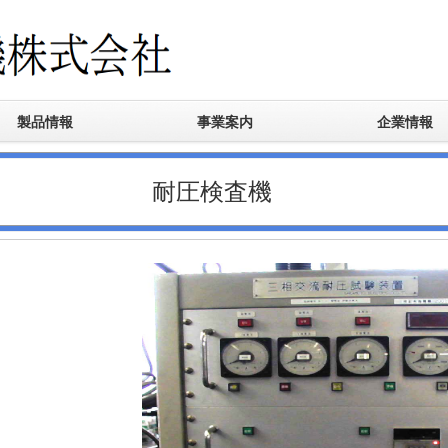
製品情報
事業案内
企業情報
ルムコンデンサ
波オイルコンデンサ
複合部品
ジ防護デバイス
スナバ
力電源装置
検査機
ナイザー
ターブレーキ電源
arrou
特殊フィルムコンデンサ
機械電気設計
制御盤設計作成
エポキシ樹脂充填加工
会社概要
沿革
本社・工場
開発設計販売
耐圧検査機