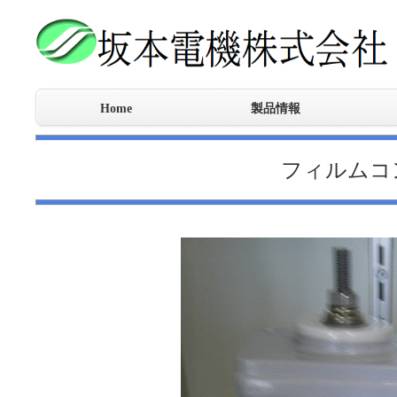
Home
製品情報
フィルムコンデンサ
高周波オイルコンデンサ
CR複合部品
サージ防護デバイス
CRVスナバ
高出力電源装置
耐圧検査機
イオナイザー
モーターブレーキ電源
MotoCarrou
特殊
機械
制御
エポ
開発
フィルムコ