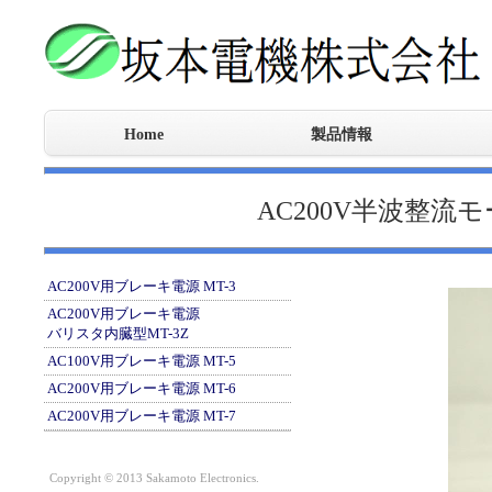
Home
製品情報
フィルムコンデンサ
高周波オイルコンデンサ
CR複合部品
サージ防護デバイス
CRVスナバ
高出力電源装置
耐圧検査機
イオナイザー
モーターブレーキ電源
MotoCarrou
特殊
機械
制御
エポ
開発
AC200V半波整流
AC200V用ブレーキ電源 MT-3
AC200V用ブレーキ電源
バリスタ内臓型MT-3Z
AC100V用ブレーキ電源 MT-5
AC200V用ブレーキ電源 MT-6
AC200V用ブレーキ電源 MT-7
Copyright © 2013 Sakamoto Electronics.